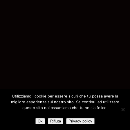
265
266
267
268
269
270
271
272
273
274
275
276
277
278
279
280
281
282
283
284
285
286
287
288
289
290
291
292
293
294
295
296
297
298
299
300
301
302
303
304
Utilizziamo i cookie per essere sicuri che tu possa avere la
305
306
307
308
309
migliore esperienza sul nostro sito. Se continui ad utilizzare
questo sito noi assumiamo che tu ne sia felice.
310
311
312
313
314
Ok
Rifiuta
Privacy policy
315
316
317
318
319