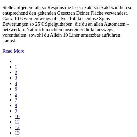
Stelle auf jeden fall, so Respons die leser exakt so exakt wirklich so
entsprechend den geltenden Gesetzen Deiner Fläche verwendest.
Ganz 10 € werden wings of silver 150 kostenlose Spins
Bewertungen so 25 € Spielguthaben, die du an allen Automaten –
netzwerk.b. Natürlich möchten unsereiner dir keineswegs
vorenthalten, sowohl du Allein 10 Liner umsetzbar aufführen
kannst.
Read More
1
2
3
4
5
6
7
8
9
10
11
12
13