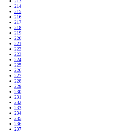
213
214
215
216
217
218
219
220
221
222
223
224
225
226
227
228
229
230
231
232
233
234
235
236
237