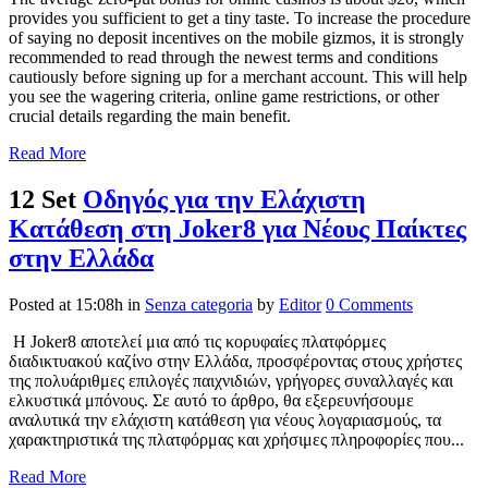
provides you sufficient to get a tiny taste. To increase the procedure
of saying no deposit incentives on the mobile gizmos, it is strongly
recommended to read through the newest terms and conditions
cautiously before signing up for a merchant account. This will help
you see the wagering criteria, online game restrictions, or other
crucial details regarding the main benefit.
Read More
12 Set
Οδηγός για την Ελάχιστη
Κατάθεση στη Joker8 για Νέους Παίκτες
στην Ελλάδα
Posted at 15:08h
in
Senza categoria
by
Editor
0 Comments
Η Joker8 αποτελεί μια από τις κορυφαίες πλατφόρμες
διαδικτυακού καζίνο στην Ελλάδα, προσφέροντας στους χρήστες
της πολυάριθμες επιλογές παιχνιδιών, γρήγορες συναλλαγές και
ελκυστικά μπόνους. Σε αυτό το άρθρο, θα εξερευνήσουμε
αναλυτικά την ελάχιστη κατάθεση για νέους λογαριασμούς, τα
χαρακτηριστικά της πλατφόρμας και χρήσιμες πληροφορίες που...
Read More