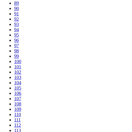
89
90
91
92
93
94
95
96
97
98
99
100
101
102
103
104
105
106
107
108
109
110
111
112
113