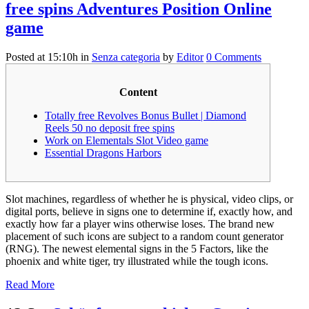
free spins Adventures Position Online
game
Posted at 15:10h
in
Senza categoria
by
Editor
0 Comments
Content
Totally free Revolves Bonus Bullet | Diamond
Reels 50 no deposit free spins
Work on Elementals Slot Video game
Essential Dragons Harbors
Slot machines, regardless of whether he is physical, video clips, or
digital ports, believe in signs one to determine if, exactly how, and
exactly how far a player wins otherwise loses. The brand new
placement of such icons are subject to a random count generator
(RNG). The newest elemental signs in the 5 Factors, like the
phoenix and white tiger, try illustrated while the tough icons.
Read More