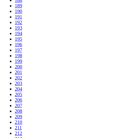
188
189
190
191
192
193
194
195
196
197
198
199
200
201
202
203
204
205
206
207
208
209
210
211
212