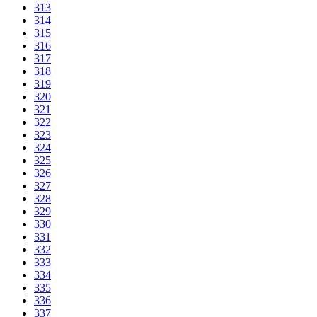
313
314
315
316
317
318
319
320
321
322
323
324
325
326
327
328
329
330
331
332
333
334
335
336
337