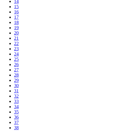
14
15
16
17
18
19
20
21
22
23
24
25
26
27
28
29
30
31
32
33
34
35
36
37
38