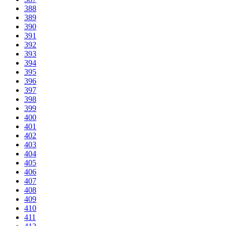
388
389
390
391
392
393
394
395
396
397
398
399
400
401
402
403
404
405
406
407
408
409
410
411