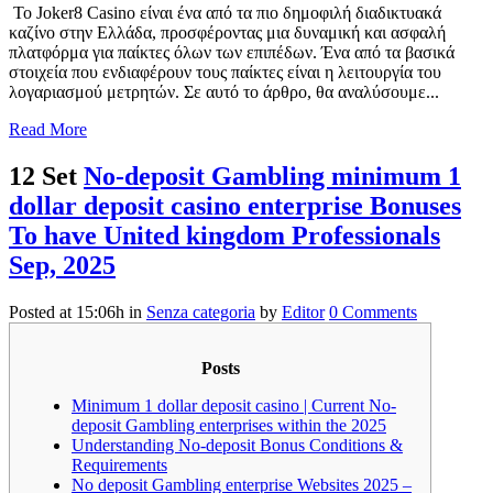
Το Joker8 Casino είναι ένα από τα πιο δημοφιλή διαδικτυακά
καζίνο στην Ελλάδα, προσφέροντας μια δυναμική και ασφαλή
πλατφόρμα για παίκτες όλων των επιπέδων. Ένα από τα βασικά
στοιχεία που ενδιαφέρουν τους παίκτες είναι η λειτουργία του
λογαριασμού μετρητών. Σε αυτό το άρθρο, θα αναλύσουμε...
Read More
12 Set
No-deposit Gambling minimum 1
dollar deposit casino enterprise Bonuses
To have United kingdom Professionals
Sep, 2025
Posted at 15:06h
in
Senza categoria
by
Editor
0 Comments
Posts
Minimum 1 dollar deposit casino | Current No-
deposit Gambling enterprises within the 2025
Understanding No-deposit Bonus Conditions &
Requirements
No deposit Gambling enterprise Websites 2025 –