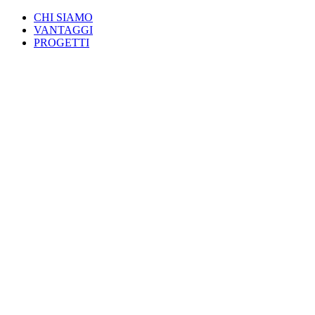
CHI SIAMO
VANTAGGI
PROGETTI