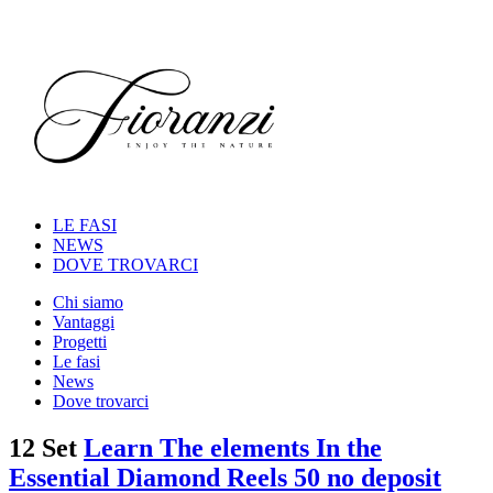
LE FASI
NEWS
DOVE TROVARCI
Chi siamo
Vantaggi
Progetti
Le fasi
News
Dove trovarci
12 Set
Learn The elements In the
Essential Diamond Reels 50 no deposit