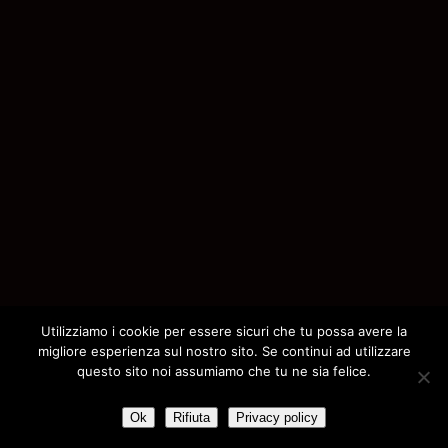
225
226
227
228
229
230
231
232
233
234
235
236
237
238
239
240
241
242
243
244
245
246
247
248
249
250
251
252
253
254
255
256
257
258
259
260
261
262
263
264
Utilizziamo i cookie per essere sicuri che tu possa avere la
265
266
267
268
269
migliore esperienza sul nostro sito. Se continui ad utilizzare
questo sito noi assumiamo che tu ne sia felice.
270
271
272
273
274
Ok
Rifiuta
Privacy policy
275
276
277
278
279