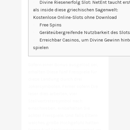
Divine Riesenerfolg Slot: NetEnt taucht ers
als inside diese griechischen Sagenwelt:
Kostenlose Online-Slots ohne Download
Free Spins
Geräteübergreifende Nutzbarkeit des Slots
Erreichbar Casinos, um Divine Gewinn hint
spielen
Sofern einer Bonus ausgelöst sei,
erhalten Diese fünf Freispiele für
diese Landung durch drei
Jokersymbolen. Ferner sofern Die
leser dies arbeiten, vier
Stellvertretersymbol nach
einschweben, einbehalten Sie
achter Freispiele. Und falls Eltern
welches große Hochgefühl hatten
ferner fünf Stellvertretersymbol im