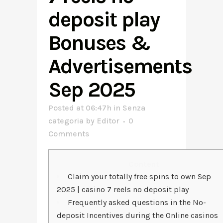
deposit play
Bonuses &
Advertisements
Sep 2025
Posted at 06:47h
in
Senza
categoria
by
Editor
0
Comments
Content
Claim your totally free spins to own Sep
2025 | casino 7 reels no deposit play
Frequently asked questions in the No-
deposit Incentives during the Online casinos