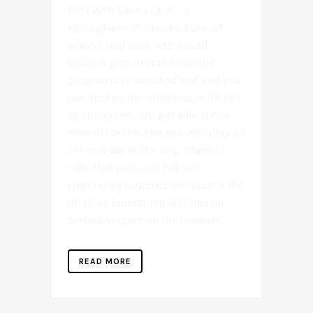
best web based casinos
throughout of Canada. Sure, of
several real cash web based
casinos give devoted cellular
programs to own Android and you
can apple's ios products. With our
applications, you get a far more
smooth sense, and you will play on
the new wade. It’s important to
note that personal bettors
commonly targeted because of the
All of us federal regulations for
setting wagers on the internet.
READ MORE