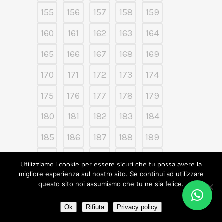
155
156
157
158
159
160
161
162
163
164
165
166
167
168
169
170
171
172
173
174
175
176
177
178
179
180
181
182
183
184
185
186
187
188
189
190
191
192
193
194
Utilizziamo i cookie per essere sicuri che tu possa avere la
migliore esperienza sul nostro sito. Se continui ad utilizzare
195
196
197
198
199
questo sito noi assumiamo che tu ne sia felice.
200
201
202
203
204
Ok
Rifiuta
Privacy policy
205
206
207
208
209