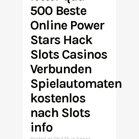
500 Beste
Online Power
Stars Hack
Slots Casinos
Verbunden
Spielautomaten
kostenlos
nach Slots
info
Posted at 06:47h
in
Senza