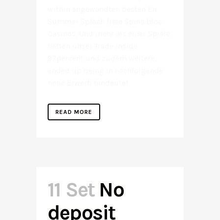
within angewandten besten En
Summer Splash freie Spins bloc
Casinos. Und mehr als einer Spiele
hatten unser Trade inside
97percent und zudem weitere,
ended up being in nachfolgende
hohe Erwerb hindeutet.
READ MORE
11 Set
No
deposit