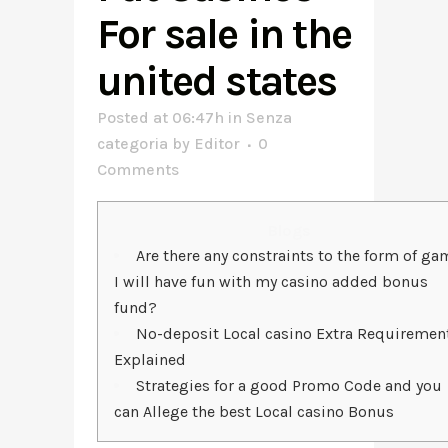
For sale in the
united states
Posted at 06:47h
in
Senza
categoria
by
Editor
0
Comments
Blogs
Are there any constraints to the form of ga
I will have fun with my casino added bonus
fund?
No-deposit Local casino Extra Requiremen
Explained
Strategies for a good Promo Code and you
can Allege the best Local casino Bonus