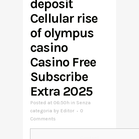
deposit
Cellular rise
of olympus
casino
Casino Free
Subscribe
Extra 2025
Posted at 06:50h
in
Senza
categoria
by
Editor
0
Comments
Content