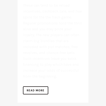
These can tend to be reload
incentives, cashback sale, and free
spins for the the fresh game.
Regular promotions hold the thrill
alive and you may prize your
loyalty. The new players can often
claim big bundles that are
included with put matches, free
revolves, and chance-free bets.
Such incentives leave you extra
financing to play which have and
increase your odds of successful
from the beginning.
READ MORE