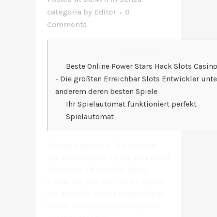
categoria
by
Editor
0
Comments
Content
Beste Online Power Stars Hack Slots Casin
- Die größten Erreichbar Slots Entwickler unte
anderem deren besten Spiele
Ihr Spielautomat funktioniert perfekt
Spielautomat
Hierbei präzisieren die autoren
von kurzer dauer, in wie weit unser
klassischen Kasino Spiele in
Online Casinos tun. Casino.org ist
die global führende unabhängige
Online-Gaming-Respektsperson,