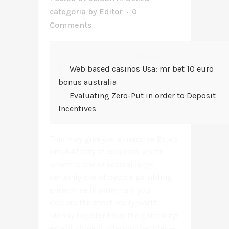
categoria
by
Editor
0
Comments
Posts
Web based casinos Usa: mr bet 10 euro
bonus australia
Evaluating Zero-Put in order to Deposit
Incentives
This may give you a massive $step
one,847.fifty of expected worth
which is one of several large
certainly one of people gambling
enterprise in america if you
explore the most really worth.
Merely register from the gambling
establishment offering the offer —