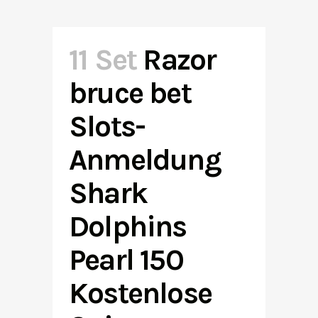
11 Set
Razor
bruce bet
Slots-
Anmeldung
Shark
Dolphins
Pearl 150
Kostenlose