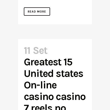
READ MORE
11 Set
Greatest 15
United states
On-line
casino casino
7 reels no