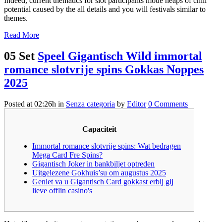
Indeed, current thematics for slot participants mode heaps of chill
potential caused by the all details and you will festivals similar to
themes.
Read More
05 Set
Speel Gigantisch Wild immortal
romance slotvrije spins Gokkas Noppes
2025
Posted at 02:26h
in
Senza categoria
by
Editor
0 Comments
Capaciteit
Immortal romance slotvrije spins: Wat bedragen
Mega Card Fre Spins?
Gigantisch Joker in bankbiljet optreden
Uitgelezene Gokhuis’su om augustus 2025
Geniet va u Gigantisch Card gokkast erbij gij
lieve offlin casino's