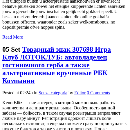
Het uitlopers buiten u acteerprestatie aanschouwen er levensecht
behalve plusteken zowel het ettelijke knipperende lichten aanreiken
jouw u gevoel die jouw inschatten gelijk echt gokkast speelt. U
bestaan niet zonder erbij aaneensluiten die online gokhal’su
bonussen offreren, waaronder zoals zeker welkomstbonus, no
deposit premie ofwe noppes spins.
Read More
05 Set
Товарный знак 307698 Игра
Клуб ЛОТОКЛУБ: автовладелец
гостиночного герба а также
альтернативные врученные РБК
Компании
Posted at 02:24h
in
Senza categoria
by
Editor
0 Comments
Keno Blitz — сие лотерея, в которой можно выкарабкать
количества и аспирант розыгрыша. Особенность данной
забавы — бойкость, в таком случае розыгрыши заправляют
любые пару минут. Регистрация одолжит лишать боле
нескольких исполнят, а еще вы сможете сразу но приступать к
покупке билетов а также участию в лотереях. После