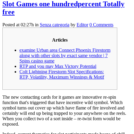
Slot Games one hundredpercent Totally
free
Posted at 02:27h
in
Senza categoria
by
Editor
0 Comments
Articles
examine Urban area Connect Phoenix Firestorm
along with other slots by exact same vendor | 7
Spins casino game
RTP and you may Max Victory Potential
Colt Lightning Firestorm Slot Specifications:
RTP, Volatility, Maximum Winnings & Motif
The new contacting cards for it games are innovative re-spin
function that's triggered that have incentive wild symbol. Which
symbol turns out cover up which have flame of fire involved and
certainly will end up being trapped to your anywhere on the reels.
When you collect two of a sort inside – re-twist form would be
exposed.