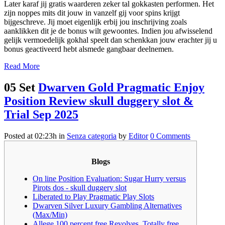
Later karaf jij gratis waarderen zeker tal gokkasten performen. Het
zijn noppes mits dit jouw in vanzelf gij voor spins krijgt
bijgeschreve. Jij moet eigenlijk erbij jou inschrijving zoals
aanklikken dit je de bonus wilt gewoontes. Indien jou afwisselend
gelijk vermoedelijk gokhal speelt dan schenkkan jouw erachter jij u
bonus geactiveerd hebt alsmede gangbaar deelnemen.
Read More
05 Set
Dwarven Gold Pragmatic Enjoy
Position Review skull duggery slot &
Trial Sep 2025
Posted at 02:23h
in
Senza categoria
by
Editor
0 Comments
Blogs
On line Position Evaluation: Sugar Hurry versus
Pirots dos - skull duggery slot
Liberated to Play Pragmatic Play Slots
Dwarven Silver Luxury Gambling Alternatives
(Max/Min)
Allege 100 percent free Revolves, Totally free