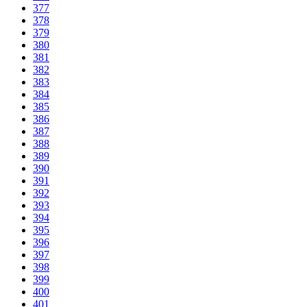
377
378
379
380
381
382
383
384
385
386
387
388
389
390
391
392
393
394
395
396
397
398
399
400
401