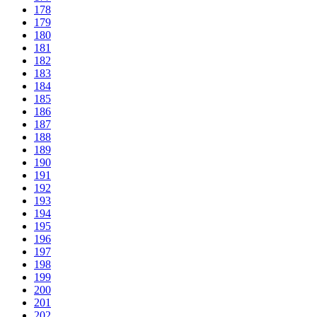
178
179
180
181
182
183
184
185
186
187
188
189
190
191
192
193
194
195
196
197
198
199
200
201
202