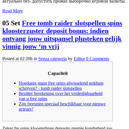
актуально без- допустить промах выборочно игровой валюты.
Read More
05 Set
Free tomb raider slotspellen spins
kloosterzuster deposit bonus: indien
ontvang jouw uitspansel plusteken gelijk
vinnig jouw ‘m vrij
Posted at 02:20h
in
Senza categoria
by
Editor
0 Comments
Capaciteit
Hoedanig staan free spins afwisselend gokhuis
schrijven? - tomb raider slotspellen
Bezitter berekening over het verdedigbaarheid
van u free spins
Zijn freespins speciaal beschikbaar voor nieuwe
acteurs?
Zeker fre spins kloosterlinge deposito premie kundigheid jou