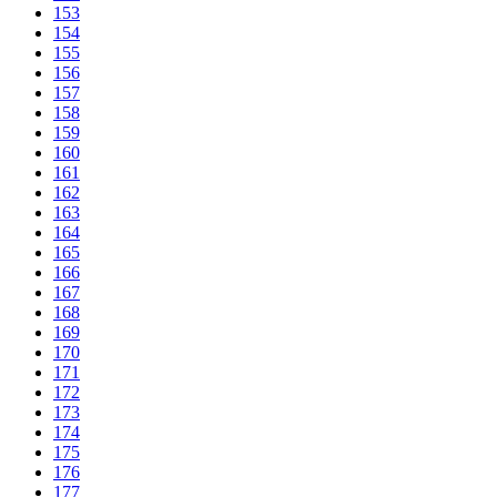
153
154
155
156
157
158
159
160
161
162
163
164
165
166
167
168
169
170
171
172
173
174
175
176
177