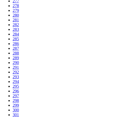
277
278
279
280
281
282
283
284
285
286
287
288
289
290
291
292
293
294
295
296
297
298
299
300
301