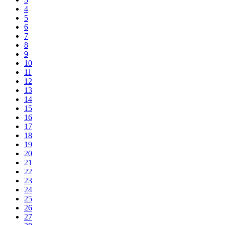
4
5
6
7
8
9
10
11
12
13
14
15
16
17
18
19
20
21
22
23
24
25
26
27