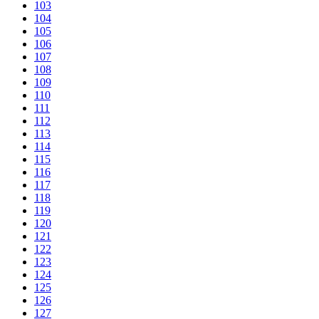
103
104
105
106
107
108
109
110
111
112
113
114
115
116
117
118
119
120
121
122
123
124
125
126
127