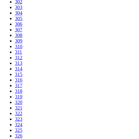
302
303
304
305
306
307
308
309
310
311
312
313
314
315
316
317
318
319
320
321
322
323
324
325
326