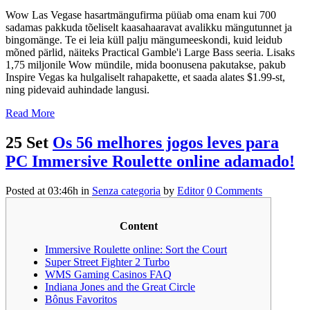
Wow Las Vegase hasartmängufirma püüab oma enam kui 700
sadamas pakkuda tõeliselt kaasahaaravat avalikku mängutunnet ja
bingomänge. Te ei leia küll palju mängumeeskondi, kuid leidub
mõned pärlid, näiteks Practical Gamble'i Large Bass seeria. Lisaks
1,75 miljonile Wow mündile, mida boonusena pakutakse, pakub
Inspire Vegas ka hulgaliselt rahapakette, et saada alates $1.99-st,
ning pidevaid auhindade langusi.
Read More
25 Set
Os 56 melhores jogos leves para
PC Immersive Roulette online adamado!
Posted at 03:46h
in
Senza categoria
by
Editor
0 Comments
Content
Immersive Roulette online: Sort the Court
Super Street Fighter 2 Turbo
WMS Gaming Casinos FAQ
Indiana Jones and the Great Circle
Bônus Favoritos