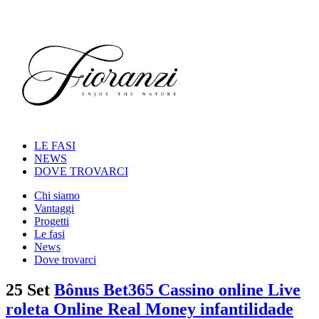
LE FASI
NEWS
DOVE TROVARCI
Chi siamo
Vantaggi
Progetti
Le fasi
News
Dove trovarci
25 Set
Bônus Bet365 Cassino online Live
roleta Online Real Money infantilidade