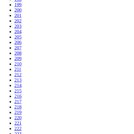
199
200
201
202
203
204
205
206
207
208
209
210
211
212
213
214
215
216
217
218
219
220
221
222
223