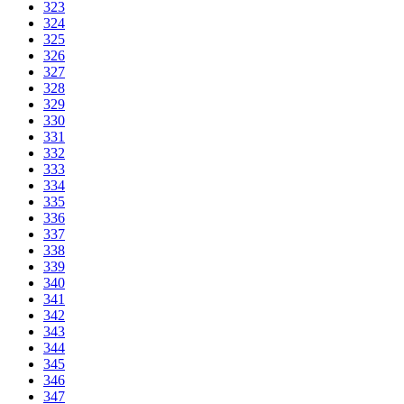
323
324
325
326
327
328
329
330
331
332
333
334
335
336
337
338
339
340
341
342
343
344
345
346
347