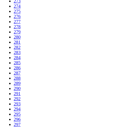
273
274
275
276
277
278
279
280
281
282
283
284
285
286
287
288
289
290
291
292
293
294
295
296
297