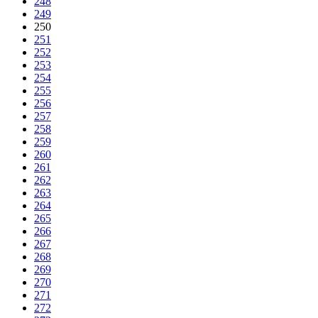
248
249
250
251
252
253
254
255
256
257
258
259
260
261
262
263
264
265
266
267
268
269
270
271
272