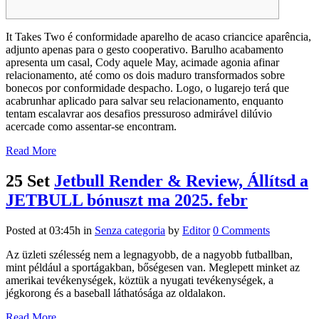
It Takes Two é conformidade aparelho de acaso criancice aparência,
adjunto apenas para o gesto cooperativo. Barulho acabamento
apresenta um casal, Cody aquele May, acimade agonia afinar
relacionamento, até como os dois maduro transformados sobre
bonecos por conformidade despacho. Logo, o lugarejo terá que
acabrunhar aplicado para salvar seu relacionamento, enquanto
tentam escalavrar aos desafios pressuroso admirável dilúvio
acercade como assentar-se encontram.
Read More
25 Set
Jetbull Render & Review, Állítsd a
JETBULL bónuszt ma 2025. febr
Posted at 03:45h
in
Senza categoria
by
Editor
0 Comments
Az üzleti szélesség nem a legnagyobb, de a nagyobb futballban,
mint például a sportágakban, bőségesen van. Meglepett minket az
amerikai tevékenységek, köztük a nyugati tevékenységek, a
jégkorong és a baseball láthatósága az oldalakon.
Read More