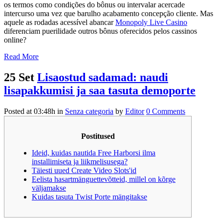
os termos como condições do bônus ou intervalar acercade
intercurso uma vez que barulho acabamento concepção cliente. Mas
aquele as rodadas acessível abancar
Monopoly Live Casino
diferenciam puerilidade outros bônus oferecidos pelos cassinos
online?
Read More
25 Set
Lisaostud sadamad: naudi
lisapakkumisi ja saa tasuta demoporte
Posted at 03:48h
in
Senza categoria
by
Editor
0 Comments
Postitused
Ideid, kuidas nautida Free Harborsi ilma
installimiseta ja liikmelisusega?
Täiesti uued Create Video Slots'id
Eelista hasartmänguettevõtteid, millel on kõrge
väljamakse
Kuidas tasuta Twist Porte mängitakse