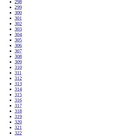
298
299
300
301
302
303
304
305
306
307
308
309
310
311
312
313
314
315
316
317
318
319
320
321
322