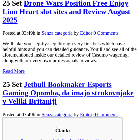
25 Set
Drone Wars Position Free Enjoy
Lion Heart slot sites and Review August
2025
Posted at 03:49h
in
Senza categoria
by
Editor
0 Comments
We’ll take you step-by-step through very first bets which have
helpful hints and you can detailed guidance. You’ll and see all of the
aforementioned inside our detailed review of Casumo wagering,
along with our very own professionals’ reviews.
Read More
25 Set
Jetbull Bookmaker Esports
Gaming Opomba, da imajo strokovnjake
v Veliki Britaniji
Posted at 03:49h
in
Senza categoria
by
Editor
0 Comments
Članki