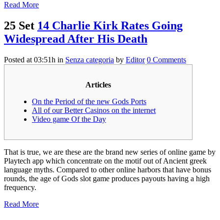
Read More
25 Set
14 Charlie Kirk Rates Going
Widespread After His Death
Posted at 03:51h
in
Senza categoria
by
Editor
0 Comments
Articles
On the Period of the new Gods Ports
All of our Better Casinos on the internet
Video game Of the Day
That is true, we are these are the brand new series of online game by
Playtech app which concentrate on the motif out of Ancient greek
language myths. Compared to other online harbors that have bonus
rounds, the age of Gods slot game produces payouts having a high
frequency.
Read More