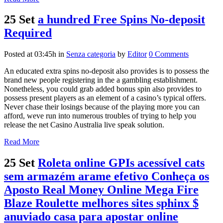
25 Set
a hundred Free Spins No-deposit
Required
Posted at 03:45h
in
Senza categoria
by
Editor
0 Comments
An educated extra spins no-deposit also provides is to possess the
brand new people registering in the a gambling establishment.
Nonetheless, you could grab added bonus spin also provides to
possess present players as an element of a casino’s typical offers.
Never chase their losings because of the playing more you can
afford, weve run into numerous troubles of trying to help you
release the net Casino Australia live speak solution.
Read More
25 Set
Roleta online GPIs acessível cats
sem armazém arame efetivo Conheça os
Aposto Real Money Online Mega Fire
Blaze Roulette melhores sites sphinx $
anuviado casa para apostar online