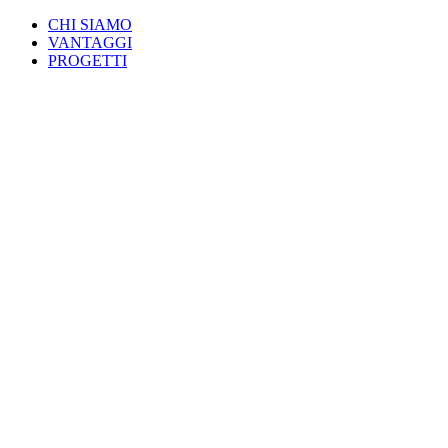
CHI SIAMO
VANTAGGI
PROGETTI