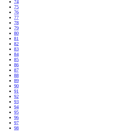
74
75
76
77
78
79
80
81
82
83
84
85
86
87
88
89
90
91
92
93
94
95
96
97
98