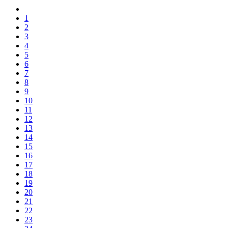
1
2
3
4
5
6
7
8
9
10
11
12
13
14
15
16
17
18
19
20
21
22
23