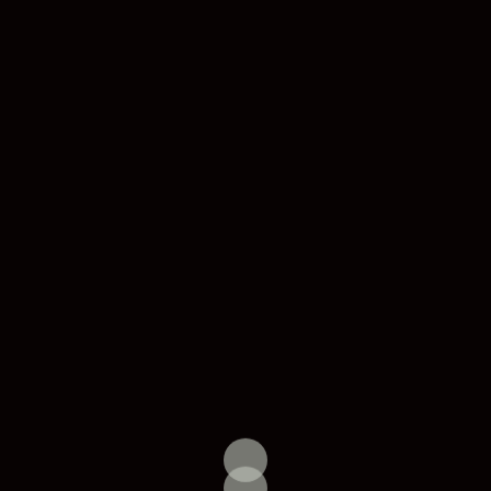
READ MORE
25 Set
Single
deck Black-
jack
Publication:
Laws and
regulations,
Means, and