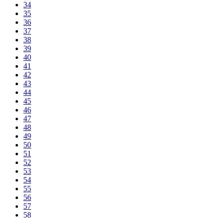
34
35
36
37
38
39
40
41
42
43
44
45
46
47
48
49
50
51
52
53
54
55
56
57
58