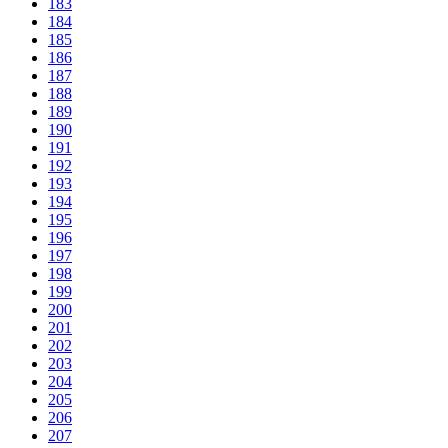
183
184
185
186
187
188
189
190
191
192
193
194
195
196
197
198
199
200
201
202
203
204
205
206
207