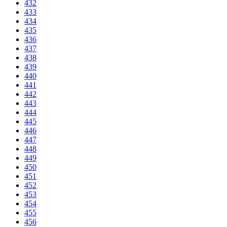
432
433
434
435
436
437
438
439
440
441
442
443
444
445
446
447
448
449
450
451
452
453
454
455
456