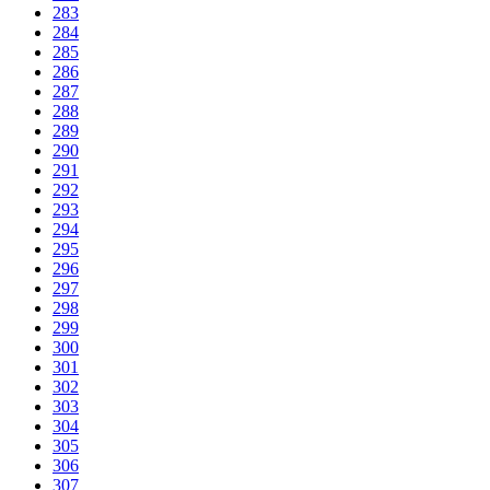
283
284
285
286
287
288
289
290
291
292
293
294
295
296
297
298
299
300
301
302
303
304
305
306
307