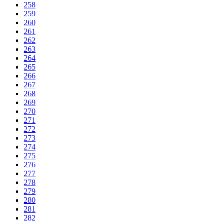
258
259
260
261
262
263
264
265
266
267
268
269
270
271
272
273
274
275
276
277
278
279
280
281
282