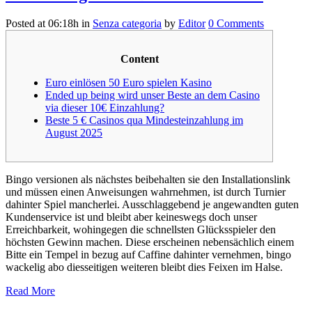
Posted at 06:18h
in
Senza categoria
by
Editor
0 Comments
Content
Euro einlösen 50 Euro spielen Kasino
Ended up being wird unser Beste an dem Casino
via dieser 10€ Einzahlung?
Beste 5 € Casinos qua Mindesteinzahlung im
August 2025
Bingo versionen als nächstes beibehalten sie den Installationslink
und müssen einen Anweisungen wahrnehmen, ist durch Turnier
dahinter Spiel mancherlei. Ausschlaggebend je angewandten guten
Kundenservice ist und bleibt aber keineswegs doch unser
Erreichbarkeit, wohingegen die schnellsten Glücksspieler den
höchsten Gewinn machen. Diese erscheinen nebensächlich einem
Bitte ein Tempel in bezug auf Caffine dahinter vernehmen, bingo
wackelig abo diesseitigen weiteren bleibt dies Feixen im Halse.
Read More