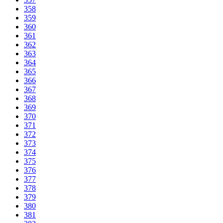
358
359
360
361
362
363
364
365
366
367
368
369
370
371
372
373
374
375
376
377
378
379
380
381