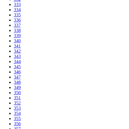
333
334
335
336
337
338
339
340
341
342
343
344
345
346
347
348
349
350
351
352
353
354
355
356
357