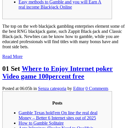
Easy methods to Gamble and you will Earn A
real income Blackjack Online
The top on the web blackjack gambling enterprises element some of
the best RNG blackjack game, such Zappit Black-jack and Classic
Black-jack. Newbies can be know how to gamble, while you are
educated professionals will find titles with many bonus have and
front side bets.
Read More
01 Set
Where to Enjoy Internet poker
Video game 100percent free
Posted at 06:05h
in
Senza categoria
by
Editor
0 Comments
Posts
Gamble Texas hold'em On line the real deal
Money – Better 6 Internet sites out of 2025
How to Gamble Solitaire