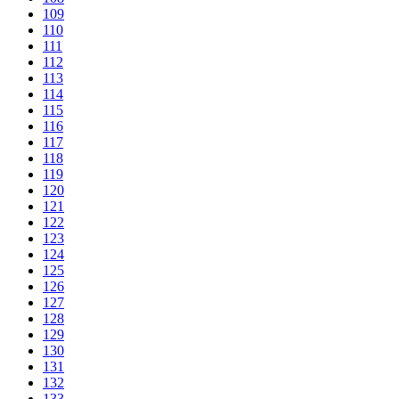
109
110
111
112
113
114
115
116
117
118
119
120
121
122
123
124
125
126
127
128
129
130
131
132
133