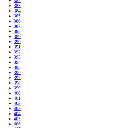
382
383
384
385
386
387
388
389
390
391
392
393
394
395
396
397
398
399
400
401
402
403
404
405
406