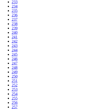
233
234
235
236
237
238
239
240
241
242
243
244
245
246
247
248
249
250
251
252
253
254
255
256
257