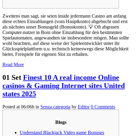
Zweitens man sagt, sie seien inside jedermann Casino am anfang
diese echten Einzahlungen (vom Hauptkonto) abgebucht und erst
als nächstes unser Bonusgeld (Bonuskonto). 💡 Oft abgrasen
Computer-nutzer in Boni ohne Einzahlung für den bestimmten
Spielautomaten, angewandten sie insbesondere mögen. Man sollte
wohl beachten, auf diese weise der Spieleentwickler unter ihr
Glücksspielplattform u.u. technisch keineswegs diese Möglichkeit
bietet, Freispiele für eigenen Slot zu erhalten.
Read More
01 Set
Finest 10 A real income Online
casinos & Gaming Internet sites United
states 2025
Posted at 06:06h
in
Senza categoria
by
Editor
0 Comments
Blogs
Understand Blackjack Video game Bonuses