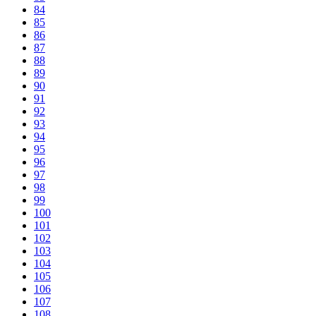
84
85
86
87
88
89
90
91
92
93
94
95
96
97
98
99
100
101
102
103
104
105
106
107
108