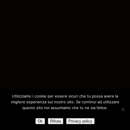
145
146
147
148
149
150
151
152
153
154
155
156
157
158
159
160
161
162
163
164
165
166
167
168
169
170
171
172
173
174
175
176
177
178
179
Utilizziamo i cookie per essere sicuri che tu possa avere la
180
181
182
183
184
migliore esperienza sul nostro sito. Se continui ad utilizzare
questo sito noi assumiamo che tu ne sia felice.
185
186
187
188
189
190
191
192
193
194
Ok
Rifiuta
Privacy policy