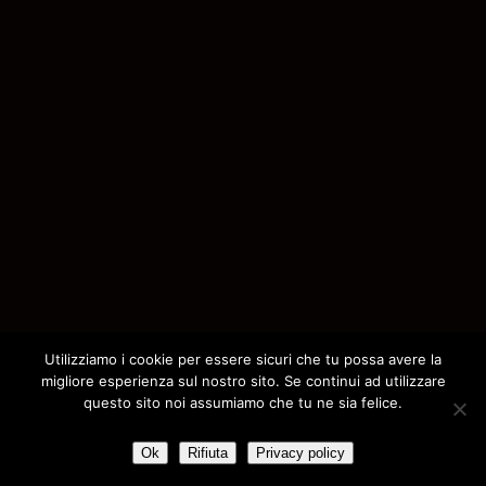
75
76
77
78
79
80
81
82
83
84
85
86
87
88
89
90
91
92
93
94
95
96
97
98
99
100
101
102
103
104
105
106
107
108
109
110
111
112
113
114
Utilizziamo i cookie per essere sicuri che tu possa avere la
migliore esperienza sul nostro sito. Se continui ad utilizzare
115
116
117
118
119
questo sito noi assumiamo che tu ne sia felice.
120
121
122
123
124
Ok
Rifiuta
Privacy policy