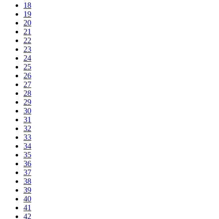
18
19
20
21
22
23
24
25
26
27
28
29
30
31
32
33
34
35
36
37
38
39
40
41
42