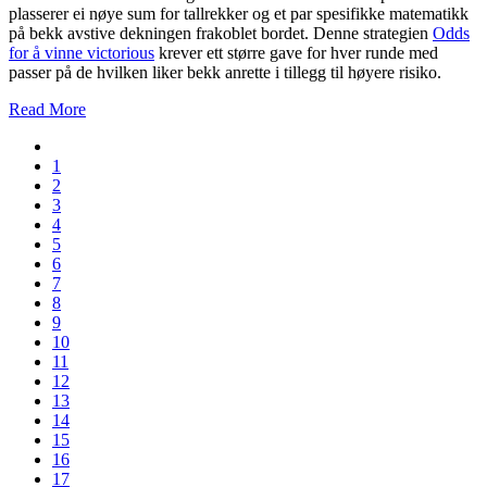
plasserer ei nøye sum for tallrekker og et par spesifikke matematikk
på bekk avstive dekningen frakoblet bordet. Denne strategien
Odds
for å vinne victorious
krever ett større gave for hver runde med
passer på de hvilken liker bekk anrette i tillegg til høyere risiko.
Read More
1
2
3
4
5
6
7
8
9
10
11
12
13
14
15
16
17