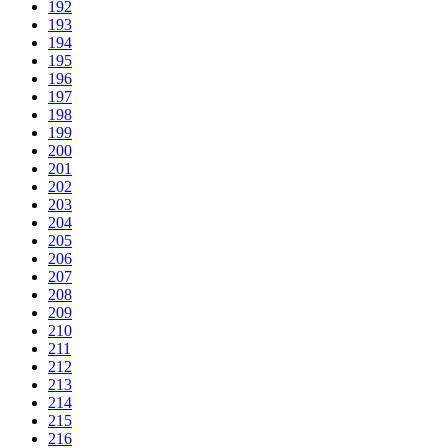
192
193
194
195
196
197
198
199
200
201
202
203
204
205
206
207
208
209
210
211
212
213
214
215
216