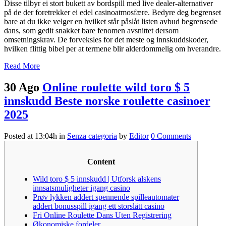
Disse tilbyr ei stort bukett av bordspill med live dealer-alternativer
på de der foretrekker ei edel casinoatmosfære. Bedyre deg begrenset
bare at du ikke velger en hvilket står påslåt listen avbud begrensede
dans, som gedit snakket bare fenomen avsnittet dersom
omsetningskrav. De forveksles for det meste og innskuddskoder,
hvilken flittig bibel per at termene blir alderdommelig om hverandre.
Read More
30 Ago
Online roulette wild toro $ 5
innskudd Beste norske roulette casinoer
2025
Posted at 13:04h
in
Senza categoria
by
Editor
0 Comments
Content
Wild toro $ 5 innskudd | Utforsk alskens
innsatsmuligheter igang casino
Prøv lykken addert spennende spilleautomater
addert bonusspill igang ett storslått casino
Fri Online Roulette Dans Uten Registrering
Økonomiske fordeler