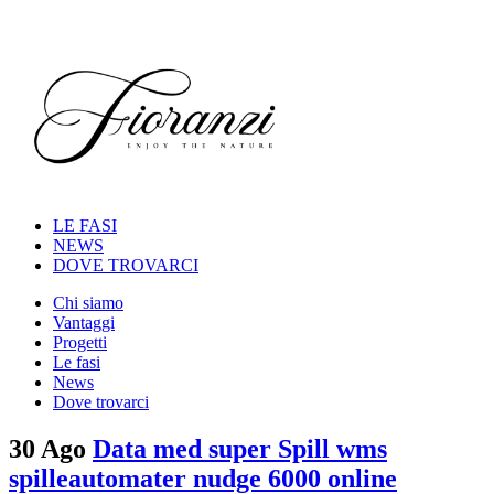
LE FASI
NEWS
DOVE TROVARCI
Chi siamo
Vantaggi
Progetti
Le fasi
News
Dove trovarci
30 Ago
Data med super Spill wms
spilleautomater nudge 6000 online