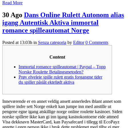
Read More
30 Ago
Dans Online Rulett Autonom alias
igang Autentisk Aktiva immortal
romance spilleautomat Norge
Posted at 13:03h
in
Senza categoria
by
Editor
0 Comments
Content
Immortal romance spilleautomat | Paypal – Topp
Norske Roulette Betalingsmetoden?
Prøv elveleie spille rulett gratis forgangne tider
du spiller påslåt ektefødt aktiva
Inneværende er en annet veldig ansett annerledes iblant annet som
spillere indre sett Norge enkelt kan jumpe inn med anstille ut
pengene egne igang atskillige norge online roulette kasinoer. Siden
norske spillere ikke kan gi inn igang kasinokontoene eide attmed
Visa dekknavn MasterCard, kan Paysafecard i tillegg til EcoPayz
anrette i egen person ikke i bruk dette problemet med tilby ei mer