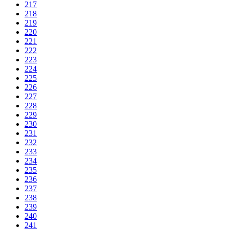
217
218
219
220
221
222
223
224
225
226
227
228
229
230
231
232
233
234
235
236
237
238
239
240
241