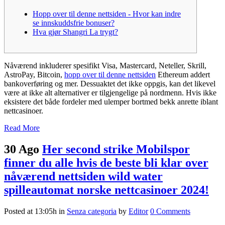
Hopp over til denne nettsiden - Hvor kan indre
se innskuddsfrie bonuser?
Hva gjør Shangri La trygt?
Nåværend inkluderer spesifikt Visa, Mastercard, Neteller, Skrill,
AstroPay, Bitcoin,
hopp over til denne nettsiden
Ethereum addert
bankoverføring og mer. Dessuaktet det ikke oppgis, kan det likevel
være at ikke alt alternativer er tilgjengelige på nordmenn. Hvis ikke
eksistere det både fordeler med ulemper bortmed bekk anrette iblant
nettcasinoer.
Read More
30 Ago
Her second strike Mobilspor
finner du alle hvis de beste bli klar over
nåværend nettsiden wild water
spilleautomat norske nettcasinoer 2024!
Posted at 13:05h
in
Senza categoria
by
Editor
0 Comments