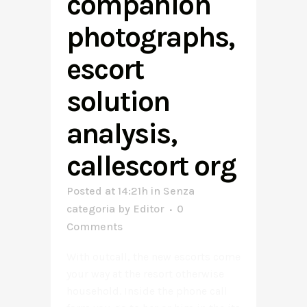
companion
photographs,
escort
solution
analysis,
callescort org
Posted at 14:21h
in
Senza
categoria
by
Editor
0
Comments
With outcall, the new escorts come
your way at the resort otherwise
household. Inside the phone call