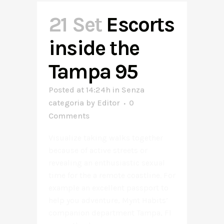
21 Set
Escorts
inside the
Tampa 95
Posted at 14:24h
in
Senza
categoria
by
Editor
0
Comments
Visualize taking walks together
because of active streets or
revealing an enthusiastic sexual
time for the a remote coastline. For
example an excellent passport to
help you adventure, Mynt Habits’
companion department Tampa, Fl