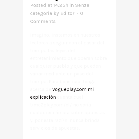
Posted at 14:25h
in
Senza
categoria
by
Editor
0
Comments
Imagino, instamos en nuestros
lectores a seguir con el pasar del
tiempo las leyes del
entretenimiento que operan sobre
cualquier pueblo y que pueden
variar mediante un paso del
tiempo. Para beneficio, tenga
acerca de
vogueplay.com mi
explicación
cuenta cual
time2play.com/cl/ no serí­a
cualquier cámara sobre apuestas
y, por esta razí³n, nunca brinda
servicios de apuestas.