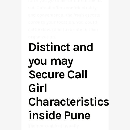
form you go to her or him in the its
set. Outcall offers confidentiality
and convenience. The fresh escorts
come to your location. You could
settle down and luxuriate in their
organization.
Distinct and
you may
Secure Call
Girl
Characteristics
inside Pune
Their sexual feel usually