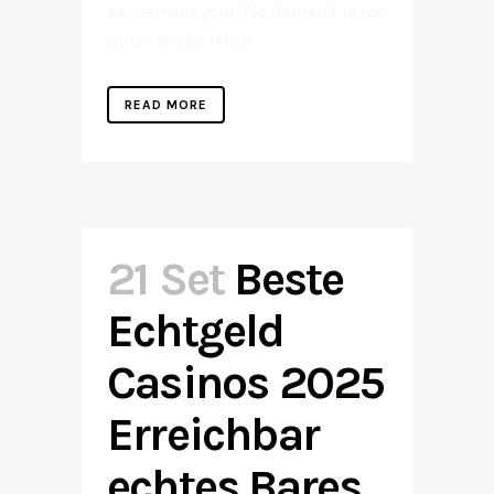
excitement your. No demand is too
quick or too large.
READ MORE
21 Set
Beste
Echtgeld
Casinos 2025
Erreichbar
echtes Bares