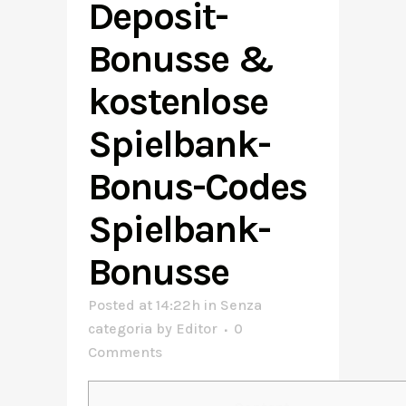
Deposit-
Bonusse &
kostenlose
Spielbank-
Bonus-Codes
Spielbank-
Bonusse
Posted at 14:22h
in
Senza
categoria
by
Editor
0
Comments