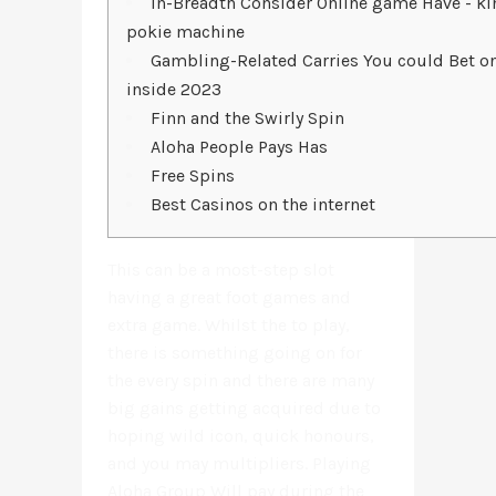
In-Breadth Consider Online game Have - ki
pokie machine
Gambling-Related Carries You could Bet o
inside 2023
Finn and the Swirly Spin
Aloha People Pays Has
Free Spins
Best Casinos on the internet
This can be a most-step slot
having a great foot games and
extra game. Whilst the to play,
there is something going on for
the every spin and there are many
big gains getting acquired due to
hoping wild icon, quick honours,
and you may multipliers. Playing
Aloha Group Will pay during the