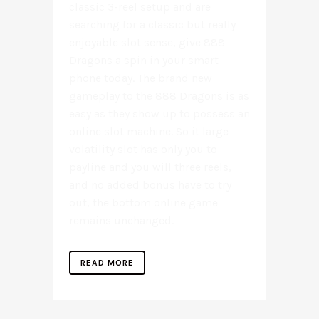
classic 3-reel setup and are
searching for a classic but really
enjoyable slot sense, give 888
Dragons a spin in your smart
phone today. The brand new
gameplay to the 888 Dragons is as
easy as they show up to possess an
online slot machine. So it large
volatility slot has only you to
payline and you will three reels,
and no added bonus have to try
out, the bottom online game
remains unchanged.
READ MORE