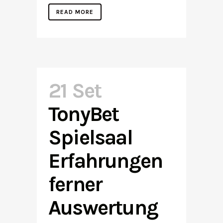
READ MORE
21 Set
TonyBet
Spielsaal
Erfahrungen
ferner
Auswertung