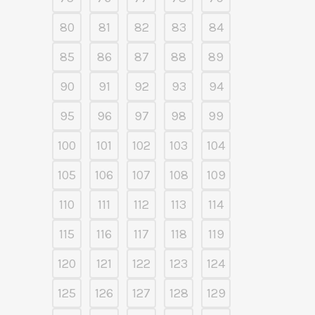
80
81
82
83
84
85
86
87
88
89
90
91
92
93
94
95
96
97
98
99
100
101
102
103
104
105
106
107
108
109
110
111
112
113
114
115
116
117
118
119
120
121
122
123
124
125
126
127
128
129