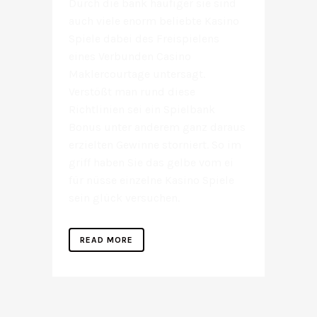
Durch die bank häufiger sie sind
auch viele enorm beliebte Kasino
Spiele dabei des Freispielens
eines Verbunden Casino
Maklercourtage untersagt.
Verstößt man rund diese
Richtlinien sei ein Spielbank
Bonus unter anderem ganz daraus
erzielten Gewinne storniert. So im
griff haben Sie das gelbe vom ei
für nüsse einzelne Kasino Spiele
sein glück versuchen.
READ MORE