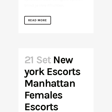
blind je ihre Pflichten.
READ MORE
21 Set
New
york Escorts
Manhattan
Females
Escorts