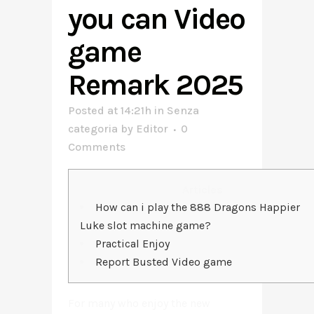
you can Video
game
Remark 2025
Posted at 14:21h
in
Senza
categoria
by
Editor
0
Comments
Articles
How can i play the 888 Dragons Happier
Luke slot machine game?
Practical Enjoy
Report Busted Video game
For many who enjoy the new