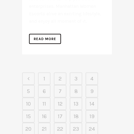
enterprises. Manhattan Women
Escorts alive an exciting lifestyle,
and enjoy all moment of it.
READ MORE
1
2
3
4
5
6
7
8
9
10
11
12
13
14
15
16
17
18
19
20
21
22
23
24