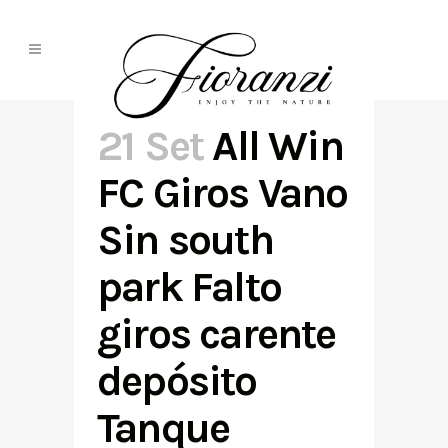
21 Set
All Win
FC Giros Vano
Sin south
park Falto
giros carente
depósito
Tanque