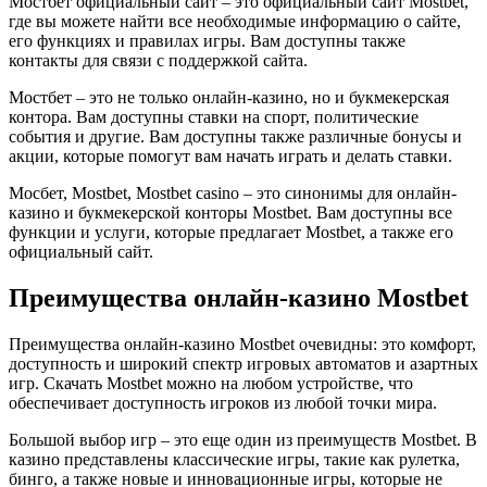
Мостбет официальный сайт – это официальный сайт Mostbet,
где вы можете найти все необходимые информацию о сайте,
его функциях и правилах игры. Вам доступны также
контакты для связи с поддержкой сайта.
Мостбет – это не только онлайн-казино, но и букмекерская
контора. Вам доступны ставки на спорт, политические
события и другие. Вам доступны также различные бонусы и
акции, которые помогут вам начать играть и делать ставки.
Мосбет, Mostbet, Mostbet casino – это синонимы для онлайн-
казино и букмекерской конторы Mostbet. Вам доступны все
функции и услуги, которые предлагает Mostbet, а также его
официальный сайт.
Преимущества онлайн-казино Mostbet
Преимущества онлайн-казино Mostbet очевидны: это комфорт,
доступность и широкий спектр игровых автоматов и азартных
игр. Скачать Mostbet можно на любом устройстве, что
обеспечивает доступность игроков из любой точки мира.
Большой выбор игр – это еще один из преимуществ Mostbet. В
казино представлены классические игры, такие как рулетка,
бинго, а также новые и инновационные игры, которые не