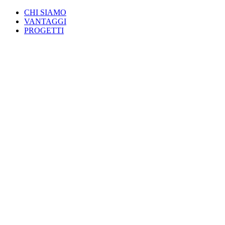
CHI SIAMO
VANTAGGI
PROGETTI