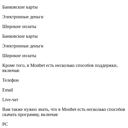
Банковские карты
Электронные деньги
Широкие оплаты
Банковские карты
Электронные деньги
Широкие оплаты
Кроме того, в Mostbet есть несколько способов поддержки,
включая:
Телефон
Email
Live-чат
Вам также нужно знать, что в Mostbet есть несколько способов
скачать программу, включая:
PC