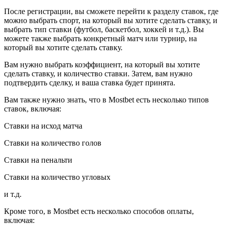
После регистрации, вы сможете перейти к разделу ставок, где
можно выбрать спорт, на который вы хотите сделать ставку, и
выбрать тип ставки (футбол, баскетбол, хоккей и т.д.). Вы
можете также выбрать конкретный матч или турнир, на
который вы хотите сделать ставку.
Вам нужно выбрать коэффициент, на который вы хотите
сделать ставку, и количество ставки. Затем, вам нужно
подтвердить сделку, и ваша ставка будет принята.
Вам также нужно знать, что в Mostbet есть несколько типов
ставок, включая:
Ставки на исход матча
Ставки на количество голов
Ставки на пенальти
Ставки на количество угловых
и т.д.
Кроме того, в Mostbet есть несколько способов оплаты,
включая: