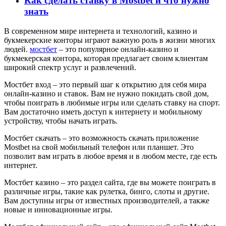
Как сделать ставку в Mostbet и что нужно
знать
В современном мире интернета и технологий, казино и
букмекерские конторы играют важную роль в жизни многих
людей.
мостбет
– это популярное онлайн-казино и
букмекерская контора, которая предлагает своим клиентам
широкий спектр услуг и развлечений.
Мостбет вход – это первый шаг к открытию для себя мира
онлайн-казино и ставок. Вам не нужно покидать свой дом,
чтобы поиграть в любимые игры или сделать ставку на спорт.
Вам достаточно иметь доступ к интернету и мобильному
устройству, чтобы начать играть.
Мостбет скачать – это возможность скачать приложение
Mostbet на свой мобильный телефон или планшет. Это
позволит вам играть в любое время и в любом месте, где есть
интернет.
Мостбет казино – это раздел сайта, где вы можете поиграть в
различные игры, такие как рулетка, бинго, слоты и другие.
Вам доступны игры от известных производителей, а также
новые и инновационные игры.