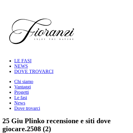
LE FASI
NEWS
DOVE TROVARCI
Chi siamo
Vantaggi
Progetti
Le fasi
News
Dove trovarci
25 Giu
Plinko recensione e siti dove
giocare.2508 (2)