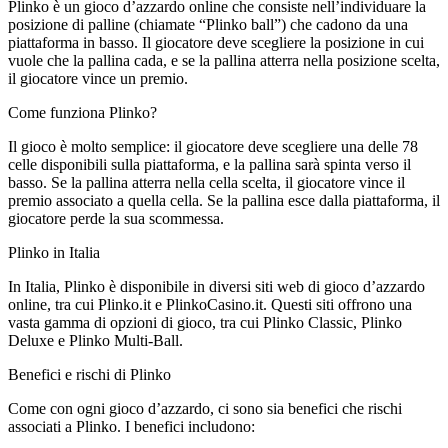
Plinko è un gioco d’azzardo online che consiste nell’individuare la
posizione di palline (chiamate “Plinko ball”) che cadono da una
piattaforma in basso. Il giocatore deve scegliere la posizione in cui
vuole che la pallina cada, e se la pallina atterra nella posizione scelta,
il giocatore vince un premio.
Come funziona Plinko?
Il gioco è molto semplice: il giocatore deve scegliere una delle 78
celle disponibili sulla piattaforma, e la pallina sarà spinta verso il
basso. Se la pallina atterra nella cella scelta, il giocatore vince il
premio associato a quella cella. Se la pallina esce dalla piattaforma, il
giocatore perde la sua scommessa.
Plinko in Italia
In Italia, Plinko è disponibile in diversi siti web di gioco d’azzardo
online, tra cui Plinko.it e PlinkoCasino.it. Questi siti offrono una
vasta gamma di opzioni di gioco, tra cui Plinko Classic, Plinko
Deluxe e Plinko Multi-Ball.
Benefici e rischi di Plinko
Come con ogni gioco d’azzardo, ci sono sia benefici che rischi
associati a Plinko. I benefici includono: