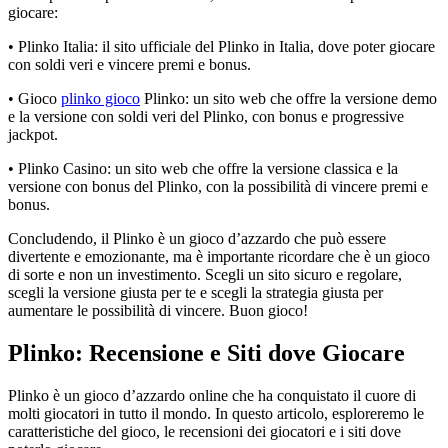
giocare:
• Plinko Italia: il sito ufficiale del Plinko in Italia, dove poter giocare
con soldi veri e vincere premi e bonus.
• Gioco
plinko gioco
Plinko: un sito web che offre la versione demo
e la versione con soldi veri del Plinko, con bonus e progressive
jackpot.
• Plinko Casino: un sito web che offre la versione classica e la
versione con bonus del Plinko, con la possibilità di vincere premi e
bonus.
Concludendo, il Plinko è un gioco d’azzardo che può essere
divertente e emozionante, ma è importante ricordare che è un gioco
di sorte e non un investimento. Scegli un sito sicuro e regolare,
scegli la versione giusta per te e scegli la strategia giusta per
aumentare le possibilità di vincere. Buon gioco!
Plinko: Recensione e Siti dove Giocare
Plinko è un gioco d’azzardo online che ha conquistato il cuore di
molti giocatori in tutto il mondo. In questo articolo, esploreremo le
caratteristiche del gioco, le recensioni dei giocatori e i siti dove