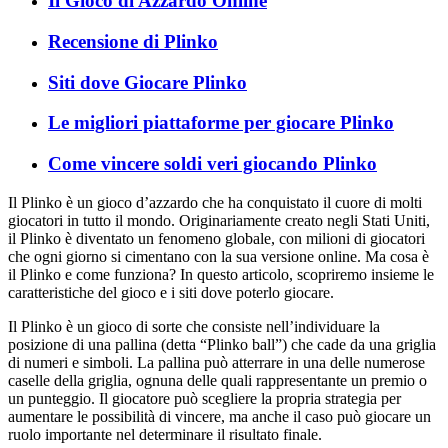
Il Gioco di Azzardo Online
Recensione di Plinko
Siti dove Giocare Plinko
Le migliori piattaforme per giocare Plinko
Come vincere soldi veri giocando Plinko
Il Plinko è un gioco d’azzardo che ha conquistato il cuore di molti
giocatori in tutto il mondo. Originariamente creato negli Stati Uniti,
il Plinko è diventato un fenomeno globale, con milioni di giocatori
che ogni giorno si cimentano con la sua versione online. Ma cosa è
il Plinko e come funziona? In questo articolo, scopriremo insieme le
caratteristiche del gioco e i siti dove poterlo giocare.
Il Plinko è un gioco di sorte che consiste nell’individuare la
posizione di una pallina (detta “Plinko ball”) che cade da una griglia
di numeri e simboli. La pallina può atterrare in una delle numerose
caselle della griglia, ognuna delle quali rappresentante un premio o
un punteggio. Il giocatore può scegliere la propria strategia per
aumentare le possibilità di vincere, ma anche il caso può giocare un
ruolo importante nel determinare il risultato finale.