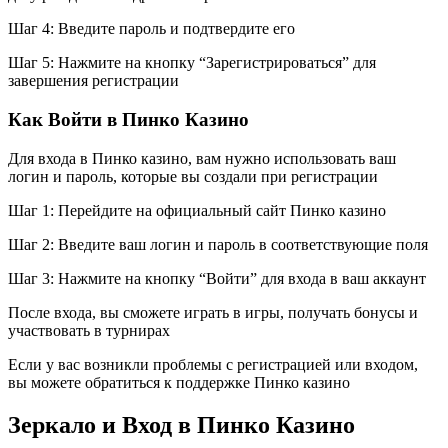
Шаг 4: Введите пароль и подтвердите его
Шаг 5: Нажмите на кнопку “Зарегистрироваться” для
завершения регистрации
Как Войти в Пинко Казино
Для входа в Пинко казино, вам нужно использовать ваш
логин и пароль, которые вы создали при регистрации
Шаг 1: Перейдите на официальный сайт Пинко казино
Шаг 2: Введите ваш логин и пароль в соответствующие поля
Шаг 3: Нажмите на кнопку “Войти” для входа в ваш аккаунт
После входа, вы сможете играть в игры, получать бонусы и
участвовать в турнирах
Если у вас возникли проблемы с регистрацией или входом,
вы можете обратиться к поддержке Пинко казино
Зеркало и Вход в Пинко Казино