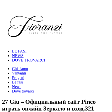
LE FASI
NEWS
DOVE TROVARCI
Chi siamo
Vantaggi
Progetti
Le fasi
News
Dove trovarci
27 Giu
– Официальный сайт Pinco
играть онлайн Зеркало и вход.321