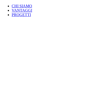
CHI SIAMO
VANTAGGI
PROGETTI