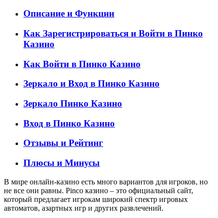
Описание и Функции
Как Зарегистрироваться и Войти в Пинко
Казино
Как Войти в Пинко Казино
Зеркало и Вход в Пинко Казино
Зеркало Пинко Казино
Вход в Пинко Казино
Отзывы и Рейтинг
Плюсы и Минусы
В мире онлайн-казино есть много вариантов для игроков, но
не все они равны. Pinco казино – это официальный сайт,
который предлагает игрокам широкий спектр игровых
автоматов, азартных игр и других развлечений.