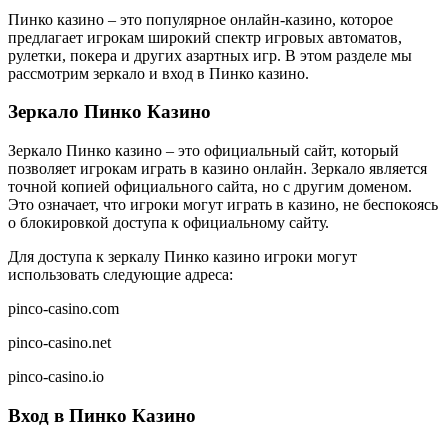
Пинко казино – это популярное онлайн-казино, которое
предлагает игрокам широкий спектр игровых автоматов,
рулетки, покера и других азартных игр. В этом разделе мы
рассмотрим зеркало и вход в Пинко казино.
Зеркало Пинко Казино
Зеркало Пинко казино – это официальный сайт, который
позволяет игрокам играть в казино онлайн. Зеркало является
точной копией официального сайта, но с другим доменом.
Это означает, что игроки могут играть в казино, не беспокоясь
о блокировкой доступа к официальному сайту.
Для доступа к зеркалу Пинко казино игроки могут
использовать следующие адреса:
pinco-casino.com
pinco-casino.net
pinco-casino.io
Вход в Пинко Казино