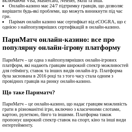
включаючи Visa, Mastercard, Neteller, Skrill та інші.
Онлайн-казино має 24/7 підтримку гравців, що дозволяє
вирішити будь-які проблеми, що можуть виникнути під час
гри.
Парімач онлайн казино має сертифікат від eCOGRA, що є
однією з найпопулярніших сертифікацій в онлайн-казино.
ПариМатч онлайн-казино: все про
популярну онлайн-ігрову платформу
ПариМатч – це одна з найпопулярніших онлайн-ігрових
платформ, які надають гравцям широкий спектр можливостей
для геймінгу, ставок та інших видів онлайн-ігр. Платформа
була заснована в 2016 році та з того часу стала одним з
провідних гравців на ринку онлайн-казино.
Що таке Париматч?
ПариМатч – це онлайн-казино, що надає гравцям можливість
грати в різноманітні ігри, включно з класичними слотами,
картою, рулеткою, бінго та іншими. Платформа також
пропонує широкий спектр ставок на спорт, кіно та інші види
ентертейменту.