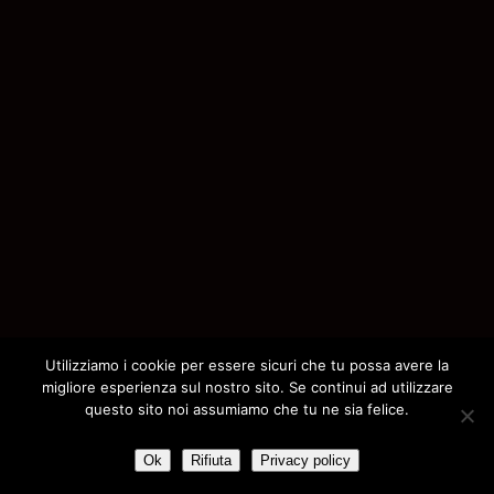
80
81
82
83
84
85
86
87
88
89
90
91
92
93
94
95
96
97
98
99
100
101
102
103
104
105
106
107
108
109
110
111
112
113
114
115
116
117
118
119
Utilizziamo i cookie per essere sicuri che tu possa avere la
120
121
122
123
124
migliore esperienza sul nostro sito. Se continui ad utilizzare
questo sito noi assumiamo che tu ne sia felice.
125
126
127
128
129
130
Ok
131
Rifiuta
132
Privacy policy
133
134